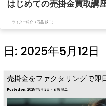
はじめての売掛金買取講
to
content
ライター紹介（石黒 誠二）
日:
2025年5月12日
売掛金をファクタリングで即
Posted on:
2025年5月12日
-
石黒 誠二