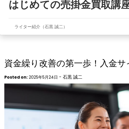
はじめての売掛金買取講
to
content
ライター紹介（石黒 誠二）
資金繰り改善の第一歩！入金サ
-
石黒 誠二
Posted on:
2025年5月24日