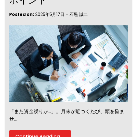
ポイント
Posted on:
2025年5月17日
-
石黒 誠二
「また資金繰りか…」。月末が近づくたび、頭を悩ま
せ…
Continue Reading....