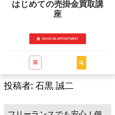
to
はじめての売掛金買取講
content
座
BOOK AN APPOINTMENT
Primary
Menu
投稿者:
石黒 誠二
フリーランスでも安心！個