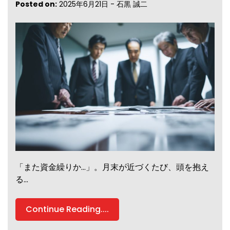
Posted on:
2025年6月21日
-
石黒 誠二
「また資金繰りか…」。月末が近づくたび、頭を抱え
る…
Continue Reading....