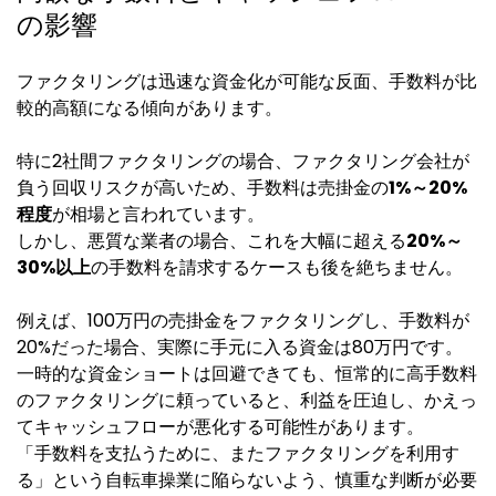
の影響
ファクタリングは迅速な資金化が可能な反面、手数料が比
較的高額になる傾向があります。
特に2社間ファクタリングの場合、ファクタリング会社が
負う回収リスクが高いため、手数料は売掛金の
1%～20%
程度
が相場と言われています。
しかし、悪質な業者の場合、これを大幅に超える
20%～
30%以上
の手数料を請求するケースも後を絶ちません。
例えば、100万円の売掛金をファクタリングし、手数料が
20%だった場合、実際に手元に入る資金は80万円です。
一時的な資金ショートは回避できても、恒常的に高手数料
のファクタリングに頼っていると、利益を圧迫し、かえっ
てキャッシュフローが悪化する可能性があります。
「手数料を支払うために、またファクタリングを利用す
る」という自転車操業に陥らないよう、慎重な判断が必要