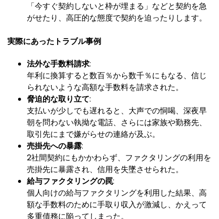
「今すぐ契約しないと枠が埋まる」などと契約を急
がせたり、高圧的な態度で契約を迫ったりします。
実際にあったトラブル事例
法外な手数料請求
:
年利に換算すると数百％から数千％にもなる、信じ
られないような高額な手数料を請求された。
脅迫的な取り立て
:
支払いが少しでも遅れると、大声での恫喝、深夜早
朝を問わない執拗な電話、さらには家族や勤務先、
取引先にまで嫌がらせの連絡が及ぶ。
売掛先への暴露
:
2社間契約にもかかわらず、ファクタリングの利用を
売掛先に暴露され、信用を失墜させられた。
給与ファクタリングの罠
:
個人向けの給与ファクタリングを利用した結果、高
額な手数料のために手取り収入が激減し、かえって
多重債務に陥ってしまった。