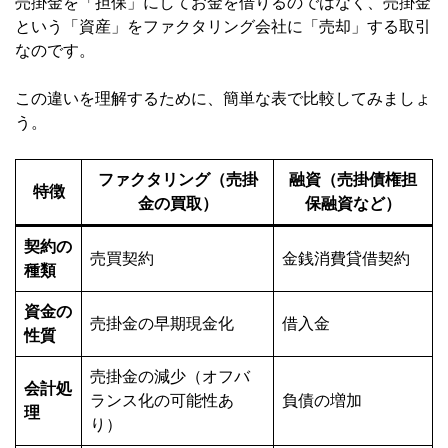
売掛金を「担保」にしてお金を借りるのではなく、売掛金
という「資産」をファクタリング会社に「売却」する取引
なのです。
この違いを理解するために、簡単な表で比較してみましょ
う。
ファクタリング（売掛
融資（売掛債権担
特徴
金の買取）
保融資など）
契約の
売買契約
金銭消費貸借契約
種類
資金の
売掛金の早期現金化
借入金
性質
売掛金の減少（オフバ
会計処
ランス化の可能性あ
負債の増加
理
り）