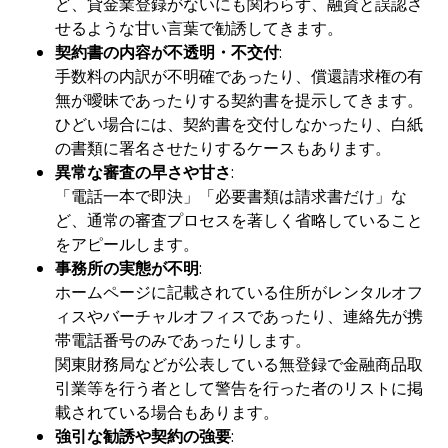
ど、貸金業登録がないにも関わらず、融資と誤認さ
せるような甘い言葉で勧誘してきます。
契約書の内容が不透明・不交付
:
手数料の内訳が不明確であったり、償還請求権の有
無が曖昧であったりする契約書を提示してきます。
ひどい場合には、契約書を交付しなかったり、白紙
の書類に署名させたりするケースもあります。
異常な審査の早さや甘さ
:
「電話一本で即決」「必要書類は請求書だけ」な
ど、通常の審査プロセスを著しく省略していること
をアピールします。
事務所の実態が不明
:
ホームページに記載されている住所がレンタルオフ
ィスやバーチャルオフィスであったり、連絡先が携
帯電話番号のみであったりします。
関東財務局などが公表している無登録で金融商品取
引業等を行う者として警告を行った者のリストに掲
載されている場合もあります。
強引な勧誘や契約の強要
: