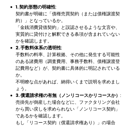
1. 契約形態の明確性
:
契約書が明確に「債権売買契約（または債権譲渡契
約）」となっているか。
「金銭消費貸借契約」と誤認させるような文言や、
実質的に貸付けと解釈できる条項が含まれていない
かを確認します。
2. 手数料体系の透明性
:
手数料の料率、計算根拠、その他に発生する可能性
のある諸費用（調査費用、事務手数料、債権譲渡登
記費用など）が、契約書に具体的に明記されている
か。
不明瞭な点があれば、納得いくまで説明を求めまし
ょう。
3. 償還請求権の有無（ノンリコースかリコースか）
:
売掛先が倒産した場合などに、ファクタリング会社
から買い戻しを求められない「ノンリコース契約」
であるかを確認します。
もし「リコース契約（償還請求権あり）」の場合